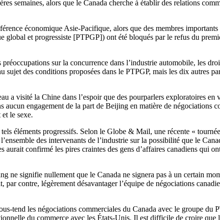
es semaines, alors que le Canada cherche à établir des relations commer
férence économique Asie-Pacifique, alors que des membres importants 
ique global et progressiste [PTPGP]) ont été bloqués par le refus du pre
réoccupations sur la concurrence dans l’industrie automobile, les droits d
au sujet des conditions proposées dans le PTPGP, mais les dix autres part
au a visité la Chine dans l’espoir que des pourparlers exploratoires en
 sans aucun engagement de la part de Beijing en matière de négociations 
et le sexe.
 tels éléments progressifs. Selon le Globe & Mail, une récente « tournée 
’ensemble des intervenants de l’industrie sur la possibilité que le Can
 aurait confirmé les pires craintes des gens d’affaires canadiens qui ont 
ijing ne signifie nullement que le Canada ne signera pas à un certain
it, par contre, légèrement désavantager l’équipe de négociations canad
sous-tend les négociations commerciales du Canada avec le groupe du P
tionnelle du commerce avec les États-Unis. Il est difficile de croire que