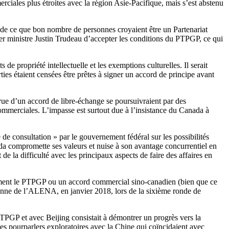
ciales plus étroites avec la région Asie-Pacifique, mais s’est abstenu
de ce que bon nombre de personnes croyaient être un Partenariat
mier ministre Justin Trudeau d’accepter les conditions du PTPGP, ce qui
e propriété intellectuelle et les exemptions culturelles. Il serait
ies étaient censées être prêtes à signer un accord de principe avant
 vue d’un accord de libre-échange se poursuivraient par des
commerciales. L’impasse est surtout due à l’insistance du Canada à
de consultation » par le gouvernement fédéral sur les possibilités
ada compromette ses valeurs et nuise à son avantage concurrentiel en
de la difficulté avec les principaux aspects de faire des affaires en
 moment le PTPGP ou un accord commercial sino-canadien (bien que ce
ienne de l’ALENA, en janvier 2018, lors de la sixième ronde de
TPGP et avec Beijing consistait à démontrer un progrès vers la
 les pourparlers exploratoires avec la Chine qui coïncidaient avec