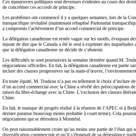
Ces manœuvres politiques sont devenues évidentes au cours des dernièr
de concrétiser ces accords de principe.
Les problèmes ont commencé il y a quelques semaines, lors de la Con
transpacifique revitalisé (maintenant rebaptisé Partenariat transpacif
a compromis l’achèvement d’un accord commercial de principe.
La délégation canadienne est restée vague sur les motifs, évoquant des p
injuste de dire que le Canada a été le seul à exprimer des inquiétudes 
que la délégation canadienne ne décide de s’abstenir.
Les difficultés se sont poursuivies la semaine dernière quand M. Trude
négociations officielles. En fait, la délégation canadienne est partie
inclure des clauses progressives sur la main-d’œuvre, l’environnement 
En toute équité, M. Trudeau n’a pas eu tellement le choix d’inclure de
d’un accord commercial avec la Chine a révélé des préoccupations de l
raison du libre-échange avec la Chine. L’exclusion des clauses libérales
Chine.
En fait, le manque de progrès réalisé à la réunion de l’APEC et à Be
dernier paraisse beaucoup moins probable à court terme). Cela pourra
négociations qui se déroulera à Montréal.
On peut raisonnablement croire qu’au moins une partie de l’élan qui 
diversification commerciale et qu’il s’éloignait de sa dépendance tradi