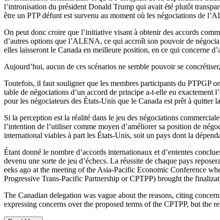
l’intronisation du président Donald Trump qui avait été plutôt transpa
être un PTP défunt est survenu au moment où les négociations de l’
On peut donc croire que l’initiative visant à obtenir des accords comm
d’autres options que l’ALENA, ce qui accroît son pouvoir de négociat
elles laisseront le Canada en meilleure position, en ce qui concern
Aujourd’hui, aucun de ces scénarios ne semble pouvoir se concrétiser
Toutefois, il faut souligner que les membres participants du PTPGP ont
table de négociations d’un accord de principe a-t-elle eu exactement l
pour les négociateurs des États-Unis que le Canada est prêt à quitter 
Si la perception est la réalité dans le jeu des négociations commercia
l’intention de l’utiliser comme moyen d’améliorer sa position de négo
international viables à part les États-Unis, soit un pays dont la dépe
Étant donné le nombre d’accords internationaux et d’ententes conclue
devenu une sorte de jeu d’échecs. La réussite de chaque pays reposera,
eeks ago at the meeting of the Asia-Pacific Economic Conference wh
Progressive Trans-Pacific Partnership or CPTPP) brought the finalizati
The Canadian delegation was vague about the reasons, citing concerns 
expressing concerns over the proposed terms of the CPTPP, but the rem