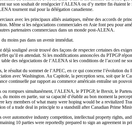
rent sur son souhait de renégocier l’ALENA ou d’y mettre fin étaient le 
ALENA tournent mal pour la délégation canadienne.
erciaux avec les principaux alliés asiatiques, même des accords de prin
ion. Même si les négociations commerciales en Asie font peu pour amél
e d’autres partenaires commerciaux dans un monde post-ALENA.
, du moins pas dans un avenir immédiat.
 déjà souligné avoir trouvé des façons de respecter certaines des exige
’effet qu’il en attendait. Si les modifications annoncées du PTPGP répo
la table des négociations de l’ALENA si les conditions de l’accord ne so
les, le résultat du sommet de l’APEC, en ce qui concerne l’évolution du 
ciation avec Washington. Au Capitole, la perception sera, soit que le C
ndance continuelle par rapport au commerce américain entraîne un pouvoir
s ou rompues simultanément, l’ALENA, le PTPGP, le Brexit, le Partenar
 du moins en partie, sur sa capacité d’établir au bon moment la perceptio
ere key members of what many were hoping would be a revitalized Tra
on of a trade deal in principle to a standstill after Canadian Prime Min
over automotive industry competition, intellectual property rights, and
aining 10 parties were reportedly prepared to sign an agreement in pri