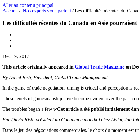
Aller au contenu principal
Accueil
/
Nos experts vous parlent
/
Les difficultés récentes du Can
Les difficultés récentes du Canada en Asie pourraie
Dec 19, 2017
This article originally appeared in
Global Trade Magazine
on Dec
By David Rish, President, Global Trade Management
In the game of trade negotiation, timing is critical and perception is rea
These tenets of gamesmanship have become evident over the past couple
The troubles began a few w
Cet article a été publié initialement dan
Par David Rish, président du Commerce mondial chez Livingston Inte
Dans le jeu des négociations commerciales, le choix du moment est un fa