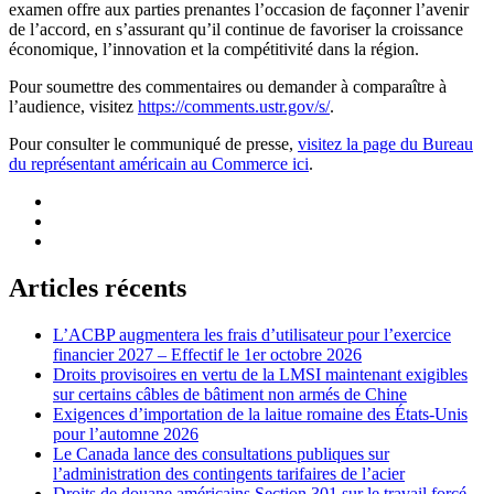
examen offre aux parties prenantes l’occasion de façonner l’avenir
de l’accord, en s’assurant qu’il continue de favoriser la croissance
économique, l’innovation et la compétitivité dans la région.
Pour soumettre des commentaires ou demander à comparaître à
l’audience, visitez
https://comments.ustr.gov/s/
.
Pour consulter le communiqué de presse,
visitez la page du Bureau
du représentant américain au Commerce ici
.
Articles récents
L’ACBP augmentera les frais d’utilisateur pour l’exercice
financier 2027 – Effectif le 1er octobre 2026
Droits provisoires en vertu de la LMSI maintenant exigibles
sur certains câbles de bâtiment non armés de Chine
Exigences d’importation de la laitue romaine des États-Unis
pour l’automne 2026
Le Canada lance des consultations publiques sur
l’administration des contingents tarifaires de l’acier
Droits de douane américains Section 301 sur le travail forcé