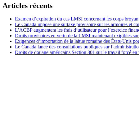
Articles récents
Examen d’expiration du cas LMSI concernant les corps broyan
Le Canada impose une surtaxe provisoire sur les armoires et co
L’ACBP augmentera les frais d’utilisateur pour l’exercice finan
Droits provisoires en vertu de la LMSI maintenant exigibles su
Exigences d’importation de la laitue romaine des États-Unis p
Le Canada lance des consultations publiques sur l’administration
Droits de douane américains Section 301 sur le travail forcé en 