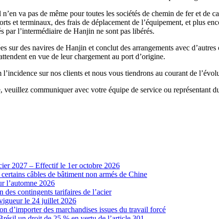
 n’en va pas de même pour toutes les sociétés de chemin de fer et de ca
ports et terminaux, des frais de déplacement de l’équipement, et plus enc
 par l’intermédiaire de Hanjin ne sont pas libérés.
iées sur des navires de Hanjin et conclut des arrangements avec d’autres
s attendent en vue de leur chargement au port d’origine.
incidence sur nos clients et nous vous tiendrons au courant de l’évolut
, veuillez communiquer avec votre équipe de service ou représentant du
cier 2027 – Effectif le 1er octobre 2026
r certains câbles de bâtiment non armés de Chine
our l’automne 2026
 des contingents tarifaires de l’acier
vigueur le 24 juillet 2026
ion d’importer des marchandises issues du travail forcé
sil un droit de 25 % en vertu de l’article 301