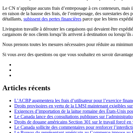
Le CN n’applique aucuns frais d’entreposage à ces conteneurs, mais il
en raison de la hausse des frais, de l’entreposage, des surestaries des 
détaillants,
subissent des pertes financières
parce que les biens expédiés
Livingston travaille à dérouter les cargaisons qui devaient être expéd
cargaisons de nos clients lorsqu’ils arrivent à destination ou lorsqu’il
Nous prenons toutes les mesures nécessaires pour réduire au minimum l’
Si vous avez des questions ou que vous souhaitez en savoir davantage
Articles récents
L’ACBP augmentera les frais d’utilisateur pour l’exercice finan
Droits provisoires en vertu de la LMSI maintenant exigibles su
Exigences d’importation de la laitue romaine des États-Unis p
Le Canada lance des consultations publiques sur l’administration
Droits de douane américains Section 301 sur le travail forcé en 
Le Canada sollicite des commentaires pour renforcer l’interdict
Le Bureau du représentant américain au Commerce impose au Bré