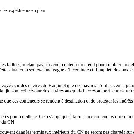
se les expéditeurs en plan
s faillites, n’étant pas parvenu à obtenir du crédit pour combler un défi
ette situation a soulevé une vague d’incertitude et d’inquiétude dans l
nvoyés sur des navires de Hanjin et que des navires n’ont pas eu la perm
Hanjin sont coincés sur des navires auxquels l’accès au port leur est ref
e que ces conteneurs se rendent à destination et de protéger les intérêts 
érés pour cueillette. Cela s’applique à la fois aux conteneurs qui se tr
ux du CN.
rouvent dans les terminaux intérieurs du CN ne seront pas chargés sur d