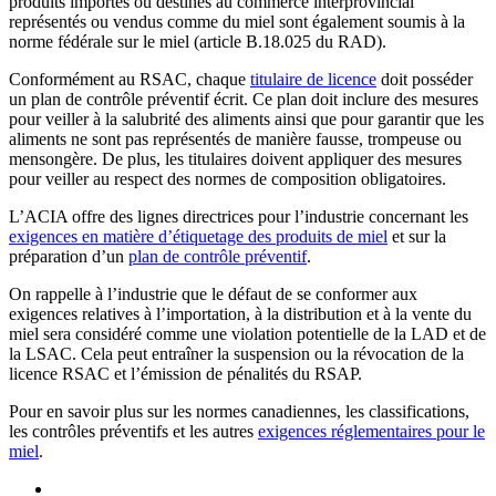
produits importés ou destinés au commerce interprovincial
représentés ou vendus comme du miel sont également soumis à la
norme fédérale sur le miel (article B.18.025 du RAD).
Conformément au RSAC, chaque
titulaire de licence
doit posséder
un plan de contrôle préventif écrit. Ce plan doit inclure des mesures
pour veiller à la salubrité des aliments ainsi que pour garantir que les
aliments ne sont pas représentés de manière fausse, trompeuse ou
mensongère. De plus, les titulaires doivent appliquer des mesures
pour veiller au respect des normes de composition obligatoires.
L’ACIA offre des lignes directrices pour l’industrie concernant les
exigences en matière d’étiquetage des produits de m
i
el
et sur la
préparation d’un
plan de con
t
rôle préventif
.
On rappelle à l’industrie que le défaut de se conformer aux
exigences relatives à l’importation, à la distribution et à la vente du
miel sera considéré comme une violation potentielle de la LAD et de
la LSAC. Cela peut entraîner la suspension ou la révocation de la
licence RSAC et l’émission de pénalités du RSAP.
Pour en savoir plus sur les normes canadiennes, les classifications,
les contrôles préventifs et les autres
exigences réglemen
t
aires pour le
miel
.