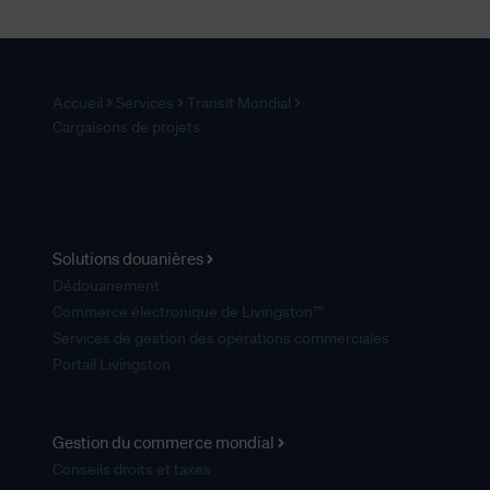
Accueil
Services
Transit Mondial
Cargaisons de projets
Solutions douanières
Dédouanement
Commerce électronique de Livingston™
Services de gestion des opérations commerciales
Portail Livingston
Gestion du commerce mondial
Conseils droits et taxes