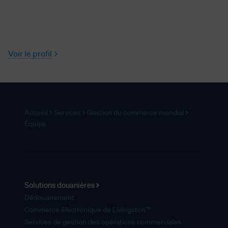
Voir le profil
Accueil
Services
Gestion du commerce mondial
Équipe
Solutions douanières
Dédouanement
Commerce électronique de Livingston™
Services de gestion des opérations commerciales