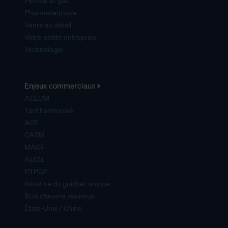
Pétrole et gaz
Pharmaceutique
Vente au détail
Votre petite entreprise
Technologie
Enjeux commerciaux
ACEUM
Tarif harmonisé
ACE
CARM
MACF
AECG
PTPGP
Initiative du guichet unique
Bois d'œuvre résineux
États-Unis / Chine