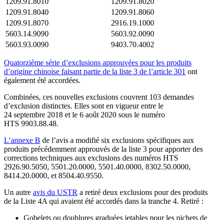
1209.91.8010
1209.91.8020
1209.91.8040
1209.91.8060
1209.91.8070
2916.19.1000
5603.14.9090
5603.92.0090
5603.93.0090
9403.70.4002
Quatorzième série d’exclusions approuvées pour les produits
d’origine chinoise faisant partie de la liste 3 de l’article 301
ont
également été accordées.
Combinées, ces nouvelles exclusions couvrent 103 demandes
d’exclusion distinctes. Elles sont en vigueur entre le
24 septembre 2018 et le 6 août 2020 sous le numéro
HTS 9903.88.48.
L’annexe B
de l’avis a modifié six exclusions spécifiques aux
produits précédemment approuvés de la liste 3 pour apporter des
corrections techniques aux exclusions des numéros HTS
2926.90.5050, 5501.20.0000, 5501.40.0000, 8302.50.0000,
8414.20.0000, et 8504.40.9550.
Un autre
avis du USTR
a retiré deux exclusions pour des produits
de la Liste 4A qui avaient été accordés dans la tranche 4. Retiré :
Gobelets ou doublures graduées jetables pour les pichets de